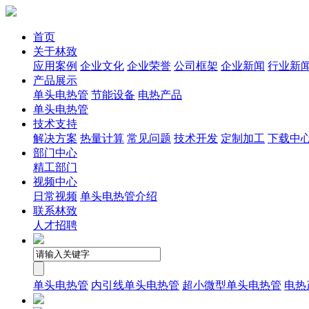
首页
关于林致
应用案例
企业文化
企业荣誉
公司框架
企业新闻
行业新
产品展示
单头电热管
节能设备
电热产品
单头电热管
技术支持
解决方案
热量计算
常见问题
技术开发
定制加工
下载中
部门中心
精工部门
视频中心
日常视频
单头电热管介绍
联系林致
人才招聘
单头电热管
内引线单头电热管
超小微型单头电热管
电热