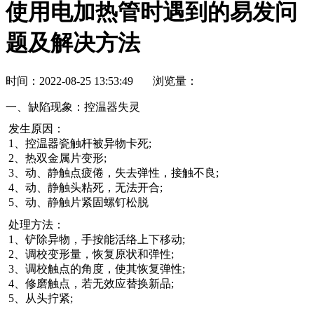
使用电加热管时遇到的易发问
题及解决方法
时间：2022-08-25 13:53:49 浏览量：
一、缺陷现象：控温器失灵
发生原因：
1、控温器瓷触杆被异物卡死;
2、热双金属片变形;
3、动、静触点疲倦，失去弹性，接触不良;
4、动、静触头粘死，无法开合;
5、动、静触片紧固螺钉松脱
处理方法：
1、铲除异物，手按能活络上下移动;
2、调校变形量，恢复原状和弹性;
3、调校触点的角度，使其恢复弹性;
4、修磨触点，若无效应替换新品;
5、从头拧紧;